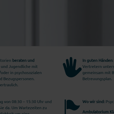
atorien
beraten und
In guten Händen
 und Jugendliche mit
Vertretern unter
oder in psychosozialen
gemeinsam mit Be
nd Bezugspersonen.
Betreuungsplan.
ertraulich.
ag von 08:30 – 15:30 Uhr und
Wo wir sind:
Psyc
 Sie da. Um Wartezeiten zu
Ambulatorium Kla
lichkeit um eine