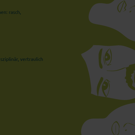
en: rasch,
ziplinär, vertraulich