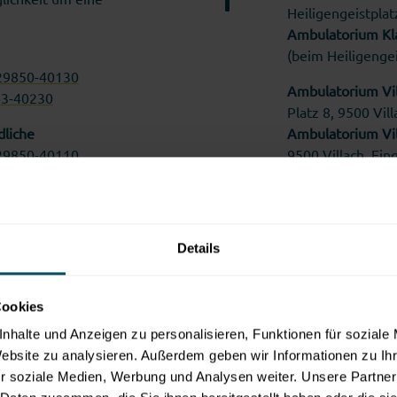
Heiligengeistpla
Ambulatorium Kla
(beim Heiligenge
29850-40130
Ambulatorium Vil
73-40230
Platz 8, 9500 Vi
dliche
Ambulatorium Vil
29850-40110
9500 Villach, Ei
73-40210
os.
Im Notfall
wenden 
Details
handene Befunde zum
und Krisendienst
für die Bezir
Cookies
Feldkirchen
für die Bezir
nhalte und Anzeigen zu personalisieren, Funktionen für soziale
Hermagor: 0
Website zu analysieren. Außerdem geben wir Informationen zu I
r soziale Medien, Werbung und Analysen weiter. Unsere Partner