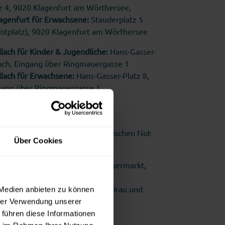
tz 4, 9020 Klagenfurt am Wörthersee,
genfurt für Erwachsene:
Stauderplatz 5
istplatz), 9020 Klagenfurt am Wörthersee
lach für Kinder & Jugendliche:
Hans-Gasser-
llach, Eingang über Ringmauergasse 1
lach für Erwachsene:
Hans-Gasser-Platz 8,
ngang über Ringmauergasse 1
Sie sich bitte an den Psychiatrischen Not-
Über Cookies
ke Klagenfurt, St. Veit/Glan, Völkermarkt,
 und Wolfsberg: 0664 3007007
ke: Villach, Feldkirchen, Spittal/Drau und
 Medien anbieten zu können
664 3009003
hrer Verwendung unserer
 führen diese Informationen