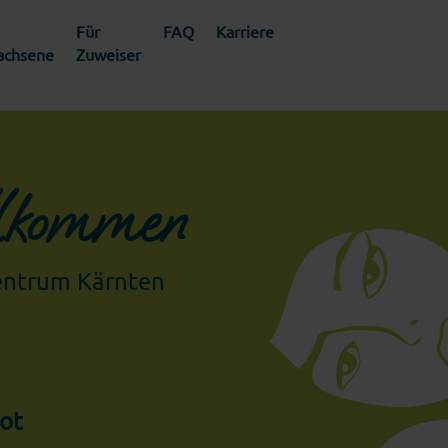
Für
FAQ
Karriere
achsene
Zuweiser
lkommen
zentrum Kärnten
ot